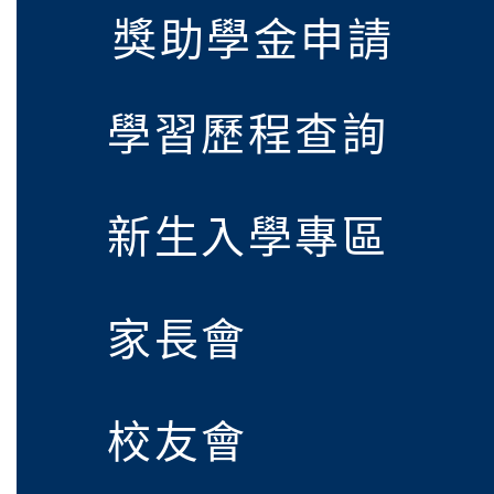
獎助學金申請
事項
生訓練(08/20-08/2
衛生福利部「少年自立
事項
助業務」跨單位之網絡
轉知文化大學推廣教育部
學習歷程查詢
01》溝通分析基礎認證
家庭教育中心「小桃家
新生入學專區
訊」、「暑期親子電影
平鎮國中115學年度第
孫樂淘桃」、「愛『原
代理(課)教師甄選錄取公
115學年度第1學期總
家長會
子共學同樂會」、「邁
考)-(尚有缺額,續辦第3
鎮國中轉入登記審查結
本校115學年度第1學
校友會
福系列講座及成長團體
(課)教師甄選錄取公告(第
國立政治大學教育部實