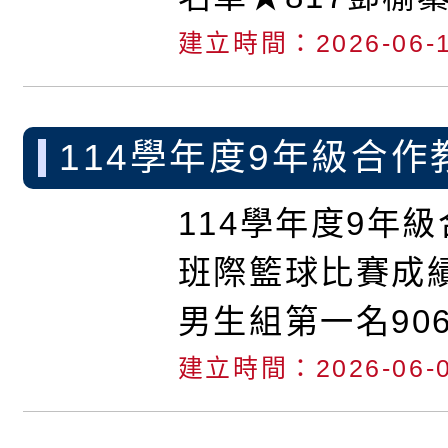
彤 榮獲~入選。黃雅
作。邱秀祝老師
建立時間：2026-06-
★711魏瑀彤榮
。★716吳恩希 榮獲
雅芬老師指導。★
靖婷老師指導 。★80
114學年度9年級合作
希榮獲~入選。
文 榮獲~入選。 劉明
際球類比賽成績
114學年度9年
指導。★801王
導。
班際籃球比賽成績1
入選。劉明基老
男生組第一名90
903第三名916
建立時間：2026-06-
第一名909第二名