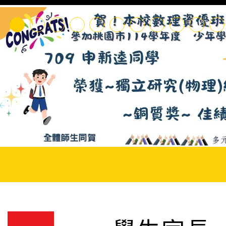
衛生福利部「少年自立
助業務」跨單位之網絡
轉知文化大學推廣教育部