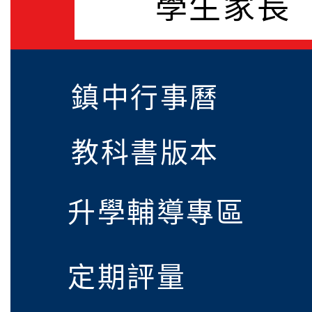
學生家長
01》溝通分析基礎認證
家庭教育中心「小桃家
訊」、「暑期親子電影
平鎮國中115學年度第
孫樂淘桃」、「愛『原
鎮中行事曆
代理(課)教師甄選錄取公
115學年度第1學期總
子共學同樂會」、「邁
考)-(尚有缺額,續辦第3
鎮國中轉入登記審查結
本校115學年度第1學
教科書版本
福系列講座及成長團體
(課)教師甄選錄取公告(第
國立政治大學教育部實
升學輔導專區
有缺額,續辦第2次招考)
中心辦理「在實驗教 
115年度北臺八縣市「
人發展的可能性」推廣講座
選活動-情緒守門員」
桃園市立平鎮國民中學1
定期評量
2
報
生訓練(08/20-08/2
桃園市立平鎮國民中學1