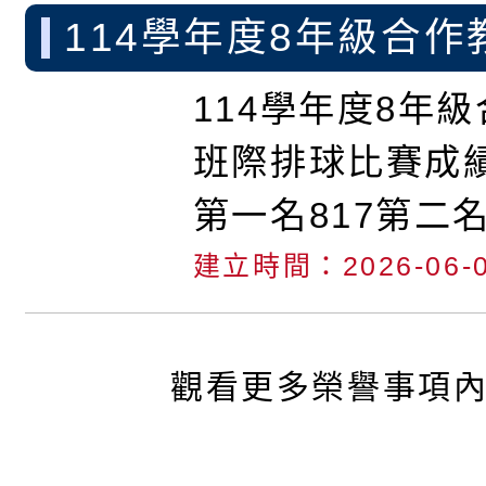
名904、91211
114學年度8年級合作
級合作教育盃班
際排球比賽成績
114學年度8年
成績1150526
班際排球比賽成績1
906第二名913
第一名817第二名
914女生組第一名
名802809
建立時間：2026-06-
名908第三名906
觀看更多榮譽事項