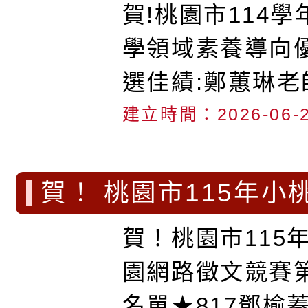
領域 素養導向優良試
賀!桃園市114
績:鄭蕙琳老師 黃聿安
學領域素養導向
《特優》。
選佳績:鄭蕙琳老
師榮獲《特優》
建立時間：2026-06-
賀！ 桃園市115年小
網路徵文競賽第一期
賀！桃園市115
單:★817鄧榆蓁 榮獲
園網路徵文競賽
邱秀祝老師指導。 ★7
名單★817鄧榆