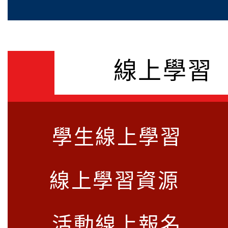
有缺額,續辦第2次招考)
中心辦理「在實驗教 
115年度北臺八縣市「
人發展的可能性」推廣講座
選活動-情緒守門員」
桃園市立平鎮國民中學1
線上學習
2
報
生訓練(08/20-08/2
桃園市立平鎮國民中學1
事項
生訓練(08/20-08/2
事項
學生線上學習
線上學習資源
活動線上報名